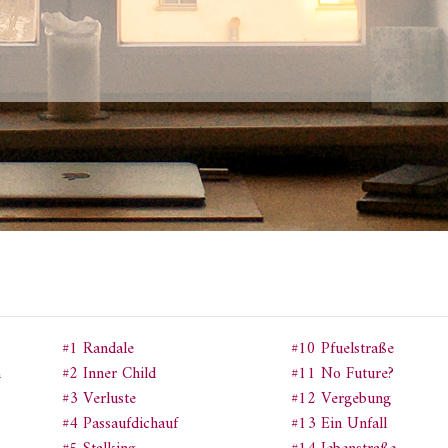
s
#1 Randale
#10 Pfuelstraße
m
#2 Inner Child
#11 No Future?
#3 Verluste
#12 Vergebung
#4 Passaufdichauf
#13 Ein Unfall