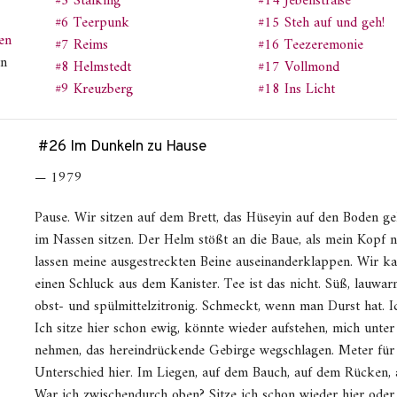
#5 Stalking
#14 Jebenstraße
#6 Teerpunk
#15 Steh auf und geh!
en
#7 Reims
#16 Teezeremonie
on
#8 Helmstedt
#17 Vollmond
#9 Kreuzberg
#18 Ins Licht
#26 Im Dunkeln zu Hause
— 1979
Pause. Wir sitzen auf dem Brett, das Hüseyin auf den Boden gel
im Nassen sitzen. Der Helm stößt an die Baue, als mein Kopf n
lassen meine ausgestreckten Beine auseinanderklappen. Wir k
einen Schluck aus dem Kanister. Tee ist das nicht. Süß, lauwa
obst- und spülmittelzitronig. Schmeckt, wenn man Durst hat. I
Ich sitze hier schon ewig, könnte wieder aufstehen, mich unt
nehmen, das hereindrückende Gebirge wegschlagen. Meter für 
Unterschied hier. Im Liegen, auf dem Bauch, auf dem Rücken, au
War ich zwischendurch oben? Sitze ich schon wieder hier ode