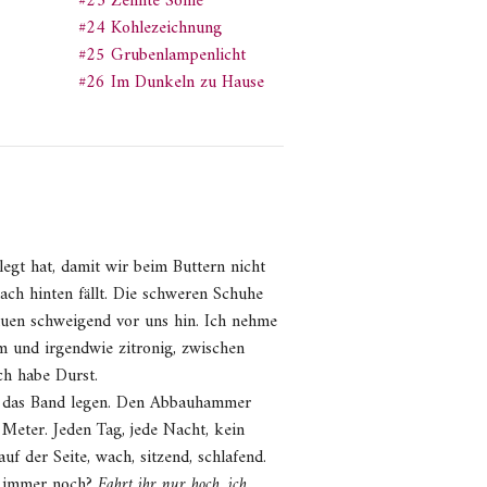
#23 Zehnte Sohle
#24 Kohlezeichnung
#25 Grubenlampenlicht
#26 Im Dunkeln zu Hause
egt hat, damit wir beim Buttern nicht
ach hinten fällt. Die schweren Schuhe
auen schweigend vor uns hin. Ich nehme
rm und irgendwie zitronig, zwischen
ch habe Durst.
er das Band legen. Den Abbauhammer
Meter. Jeden Tag, jede Nacht, kein
f der Seite, wach, sitzend, schlafend.
r immer noch?
Fahrt ihr nur hoch, ich