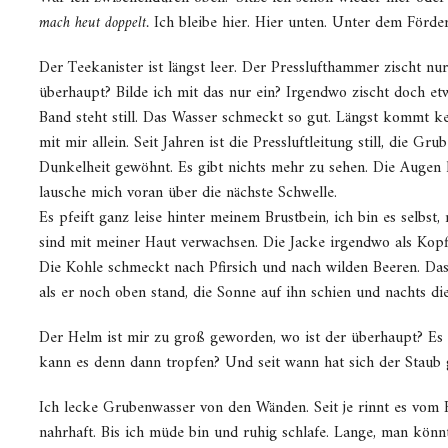
mach heut doppelt.
Ich bleibe hier. Hier unten. Unter dem Förde
Der Teekanister ist längst leer. Der Presslufthammer zischt nur
überhaupt? Bilde ich mit das nur ein? Irgendwo zischt doch etw
Band steht still. Das Wasser schmeckt so gut. Längst kommt ke
mit mir allein. Seit Jahren ist die Pressluftleitung still, die G
Dunkelheit gewöhnt. Es gibt nichts mehr zu sehen. Die Augen ha
lausche mich voran über die nächste Schwelle.
Es pfeift ganz leise hinter meinem Brustbein, ich bin es selbs
sind mit meiner Haut verwachsen. Die Jacke irgendwo als Kopfki
Die Kohle schmeckt nach Pfirsich und nach wilden Beeren. Da
als er noch oben stand, die Sonne auf ihn schien und nachts di
Der Helm ist mir zu groß geworden, wo ist der überhaupt? Es t
kann es denn dann tropfen? Und seit wann hat sich der Staub g
Ich lecke Grubenwasser von den Wänden. Seit je rinnt es vom 
nahrhaft. Bis ich müde bin und ruhig schlafe. Lange, man könn