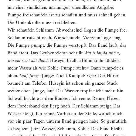
Schade, war so gemütlich unterm Band, so für mich allein,
mit einer sinnlichen, unsinnigen, unendlichen Aufgabe.
Pumpe freischaufeln ist zu schaffen und muss schnell gehen.
Die Umlenkrolle muss frei bleiben.
Wir schaufeln Schlamm. Abwechselnd. Legen die Pumpe frei.
Schlamm rutscht nach. Wir schaufeln. Vierzehn Tage lang.
Die Pumpe pumpt, die Pumpe verstopft. Das Band läuft, das
Band steht. Das Grubentelefon schrillt
Wat is los da unten,
warum steht dat Band.
Hüseyin brüllt »Hömma ihr föddert
mehr Wassa als wie Kohle. Pumpe steht.« Dann rumpelt es
oben.
Lauf Junge.
Junge? Nicht Kumpel?
Opa?
Der Hörer
baumelt am Telefon. Hüseyin ist schon ein ganzes Stück
weiter oben. Junge, lauf. Das Wasser tropft nicht mehr. Ein
Schwall bricht aus dem Bunker. Ich renne. Renne. Neben
dem Förderband den Berg hoch. Der Schlamm steigt. Das
Wasser steigt. Ich renne. Vorbei an der Stelle, wo ich noch
vor ein paar Tagen unterm Band gelegen habe. So gemütlich,
so bequem. Jetzt Wasser, Schlamm, Kohle. Das Band bleibt