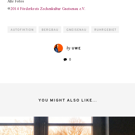
Alle Fotos
©
2014 Förderkreis Zechenkultur Gneisenau e.V.
AUTOFIKTION
BERGBAU
GNEISENAU
RUHRGEBIET
by
UWE
0
YOU MIGHT ALSO LIKE...