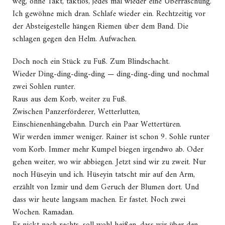
weg, ohne Takt, taktlos, jedes mal wieder eine Überraschung.
Ich gewöhne mich dran. Schlafe wieder ein. Rechtzeitig vor
der Absteigestelle hängen Riemen über dem Band. Die
schlagen gegen den Helm. Aufwachen.
Doch noch ein Stück zu Fuß. Zum Blindschacht.
Wieder Ding-ding-ding-ding — ding-ding-ding und nochmal
zwei Sohlen runter.
Raus aus dem Korb, weiter zu Fuß.
Zwischen Panzerförderer, Wetterlutten,
Einschienenhängebahn. Durch ein Paar Wettertüren.
Wir werden immer weniger. Rainer ist schon 9. Sohle runter
vom Korb. Immer mehr Kumpel biegen irgendwo ab. Oder
gehen weiter, wo wir abbiegen. Jetzt sind wir zu zweit. Nur
noch Hüseyin und ich. Hüseyin tatscht mir auf den Arm,
erzählt von Izmir und dem Geruch der Blumen dort. Und
dass wir heute langsam machen. Er fastet. Noch zwei
Wochen. Ramadan.