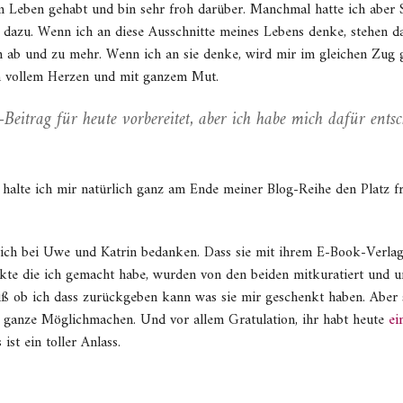
m Leben gehabt und bin sehr froh darüber. Manchmal hatte ich aber 
dazu. Wenn ich an diese Ausschnitte meines Lebens denke, stehen da 
n ab und zu mehr. Wenn ich an sie denke, wird mir im gleichen Zug g
n vollem Herzen und mit ganzem Mut.
n-Beitrag für heute vorbereitet, aber ich habe mich dafür ents
halte ich mir natürlich ganz am Ende meiner Blog-Reihe den Platz f
ich bei Uwe und Katrin bedanken. Dass sie mit ihrem E-Book-Verlag 
ekte die ich gemacht habe, wurden von den beiden mitkuratiert und unt
eiß ob ich dass zurückgeben kann was sie mir geschenkt haben. Aber so
s ganze Möglichmachen. Und vor allem Gratulation, ihr habt heute
ei
st ein toller Anlass.