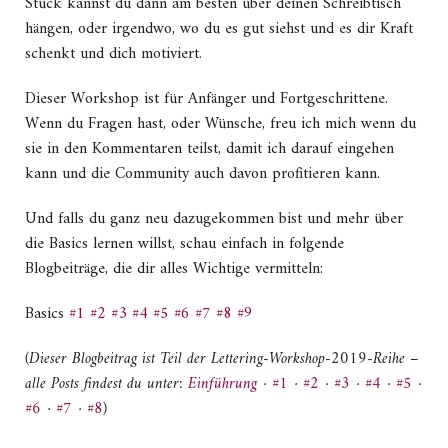
Stück kannst du dann am besten über deinen Schreibtisch
hängen, oder irgendwo, wo du es gut siehst und es dir Kraft
schenkt und dich motiviert.
Dieser Workshop ist für Anfänger und Fortgeschrittene.
Wenn du Fragen hast, oder Wünsche, freu ich mich wenn du
sie in den Kommentaren teilst, damit ich darauf eingehen
kann und die Community auch davon profitieren kann.
Und falls du ganz neu dazugekommen bist und mehr über
die Basics lernen willst, schau einfach in folgende
Blogbeiträge, die dir alles Wichtige vermitteln:
Basics
#1
#2
#3
#4
#5
#6
#7
#8
#9
(Dieser Blogbeitrag ist Teil der Lettering-Workshop-2019-Reihe –
alle Posts findest du unter:
Einführung
·
#1
·
#2
·
#3
·
#4
·
#5
·
#6
·
#7
·
#8
)