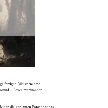
g) fertigen Bild vornehme.
ground – Layer miteinander
 leider die geplanten Fotoshootings