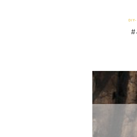
DIY
#