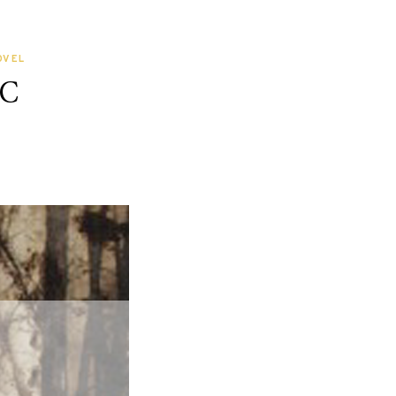
OVEL
IC