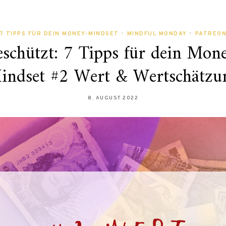
7 TIPPS FÜR DEIN MONEY-MINDSET
•
MINDFUL MONDAY
•
PATREO
schützt: 7 Tipps für dein Mon
indset #2 Wert & Wertschätzu
8. AUGUST 2022