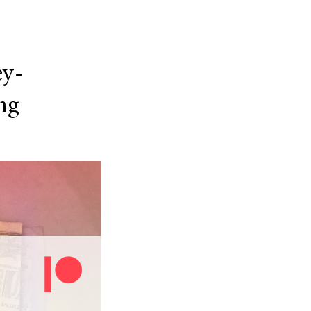
N
ey-
ng