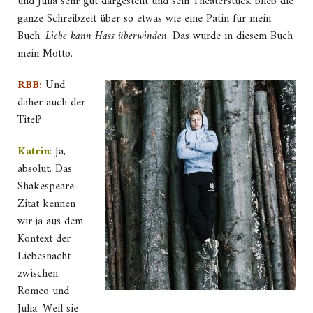
und Julia sehr gut dargestellt und sein Theaterstück blieb die
ganze Schreibzeit über so etwas wie eine Patin für mein
Buch.
Liebe kann Hass überwinden
. Das wurde in diesem Buch
mein Motto.
RBB:
Und
daher auch der
Titel?
Katrin
: Ja,
absolut. Das
Shakespeare-
Zitat kennen
wir ja aus dem
Kontext der
Liebesnacht
zwischen
Romeo und
Julia. Weil sie