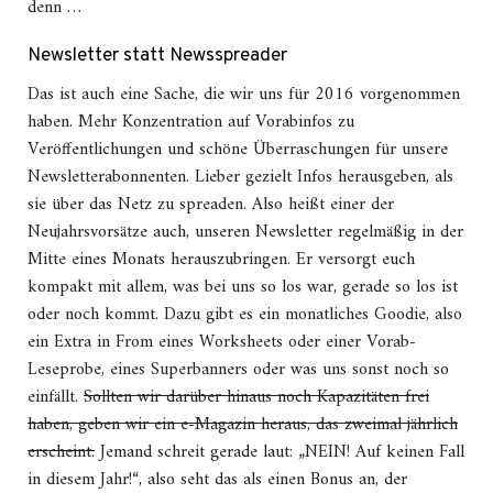
denn …
Newsletter statt Newsspreader
Das ist auch eine Sache, die wir uns für 2016 vorgenommen
haben. Mehr Konzentration auf Vorabinfos zu
Veröffentlichungen und schöne Überraschungen für unsere
Newsletterabonnenten. Lieber gezielt Infos herausgeben, als
sie über das Netz zu spreaden. Also heißt einer der
Neujahrsvorsätze auch, unseren Newsletter regelmäßig in der
Mitte eines Monats herauszubringen. Er versorgt euch
kompakt mit allem, was bei uns so los war, gerade so los ist
oder noch kommt. Dazu gibt es ein monatliches Goodie, also
ein Extra in From eines Worksheets oder einer Vorab-
Leseprobe, eines Superbanners oder was uns sonst noch so
einfällt.
Sollten wir darüber hinaus noch Kapazitäten frei
haben, geben wir ein e-Magazin heraus, das zweimal jährlich
erscheint.
Jemand schreit gerade laut: „NEIN! Auf keinen Fall
in diesem Jahr!“, also seht das als einen Bonus an, der