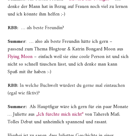
denke der Mann hat in Bezug auf Frauen noch viel zu lernen
und ich könnte ihm helfen ;-)
RBB:
… als beste Freundin?
Summer
: … also als beste Freundin hätte ich gern –
passend zum Thema Blogtour & Katrin Bongard Moon aus
Flying Moon
– einfach weil sie eine coole Person ist und sich
nicht so schnell täuschen lässt, und ich denke man kann
Spaß mit ihr haben :-)
RBB:
In welche Buchwelt würdest du gerne mal eintauchen
(egal wie fiktiv)?
Summer:
Als Hauptfigur wäre ich gern für ein paar Monate
… Juliette aus
„Ich fürchte mich nicht“
von Tahereh Mafi.
Tolles Debut und unheimlich spannend und rasant.
Hierbei ist zu sagen, dass Juliettes Geschichte in einer