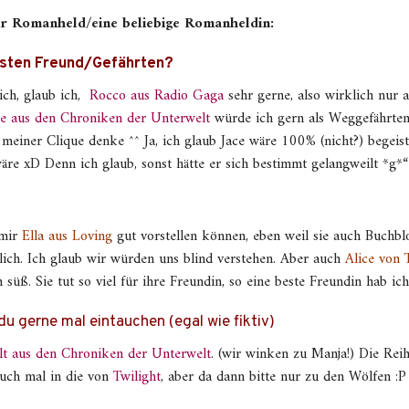
er Romanheld/eine beliebige Romanheldin:
esten Freund/Gefährten?
ich, glaub ich,
Rocco aus Radio Gaga
sehr gerne, also wirklich nur a
ce aus den Chroniken der Unterwelt
würde ich gern als Weggefährten
meiner Clique denke ^^ Ja, ich glaub Jace wäre 100% (nicht?) begeis
re xD Denn ich glaub, sonst hätte er sich bestimmt gelangweilt *g*“
 mir
Ella aus Loving
gut vorstellen können, eben weil sie auch Buchblo
lich. Ich glaub wir würden uns blind verstehen. Aber auch
Alice von 
ch süß. Sie tut so viel für ihre Freundin, so eine beste Freundin hab 
u gerne mal eintauchen (egal wie fiktiv)
t aus den Chroniken der Unterwelt
. (wir winken zu Manja!) Die Reih
auch mal in die von
Twilight
, aber da dann bitte nur zu den Wölfen :P