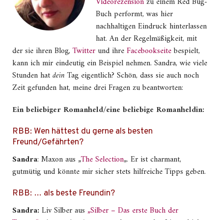
Videorezension
zu einem Red Bug-
Buch performt, was hier
nachhaltigen Eindruck hinterlassen
hat. An der Regelmäßigkeit, mit
der sie ihren Blog,
Twitter
und ihre
Facebookseite
bespielt,
kann ich mir eindeutig ein Beispiel nehmen. Sandra, wie viele
Stunden hat
dein
Tag eigentlich? Schön, dass sie auch noch
Zeit gefunden hat, meine drei Fragen zu beantworten:
Ein beliebiger Romanheld/eine beliebige Romanheldin:
RBB: Wen hättest du gerne als besten
Freund/Gefährten?
Sandra
: Maxon aus „
The Selection
„. Er ist charmant,
gutmütig und könnte mir sicher stets hilfreiche Tipps geben.
RBB: … als beste Freundin?
Sandra:
Liv Silber aus
„Silber – Das erste Buch der