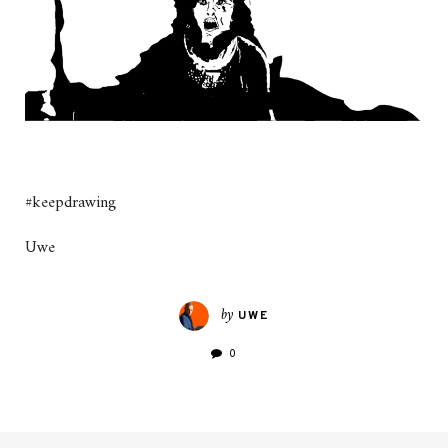
#keepdrawing
Uwe
by
UWE
0