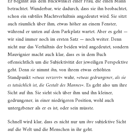
Er beginnt aus dem Blickwinkel einer Frau, die einen Mann
betrachtet. Wunderbar, wie dadurch, dass sie ihn beobachtet,
schon ein subtiles Machtverhältnis angedeutet wird. Sie sitzt
auch räumlich über ihm, etwas höher an einem Fenster,
während er unten auf dem Parkplatz wartet.
Aber es geht —
wir sind immer noch im ersten Satz — noch weiter. Denn
nicht nur das Verhältnis der beiden wird angedeutet, sondern
Mauvignier macht auch klar, dass es in dem Buch
offensichtlich um die Subjektivität der jeweiligen Perspektive
geht. Denn
sie
nimmt
ih
n, von ihrem etwas erhöhten
Standpunkt »
etwas verzerrt
« wahr, »
etwas gedrungener, als sie
es tatsächlich ist, die Gestalt des Mannes
«. Es geht also um ihre
Sicht auf ihn. Sie sieht sich über ihm und ihn kleiner,
gedrungener, in einer niedrigeren Position, wohl auch
untergebener als er es ist, oder sein müsste.
Schnell wird klar, dass es nicht nur um
ihre
subjektive Sicht
auf die Welt und die Menschen in ihr geht.