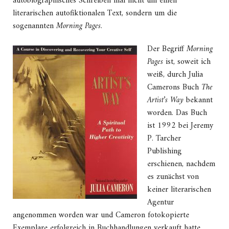
autobiographisches Schreiben mal nicht um einen
literarischen autofiktionalen Text, sondern um die
sogenannten
Morning Pages
.
Der Begriff
Morning
Pages
ist, soweit ich
weiß, durch Julia
Camerons Buch
The
Artist’s Way
bekannt
worden. Das Buch
ist 1992 bei Jeremy
P. Tarcher
Publishing
erschienen, nachdem
es zunächst von
keiner literarischen
Agentur
angenommen worden war und Cameron fotokopierte
Exemplare erfolgreich in Buchhandlungen verkauft hatte.