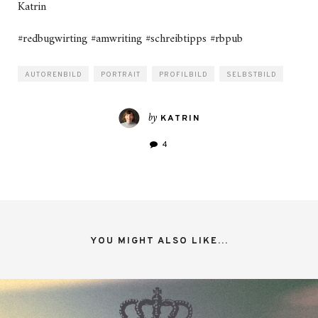
Katrin
#redbugwirting #amwriting #schreibtipps #rbpub
AUTORENBILD
PORTRAIT
PROFILBILD
SELBSTBILD
by
KATRIN
4
YOU MIGHT ALSO LIKE...