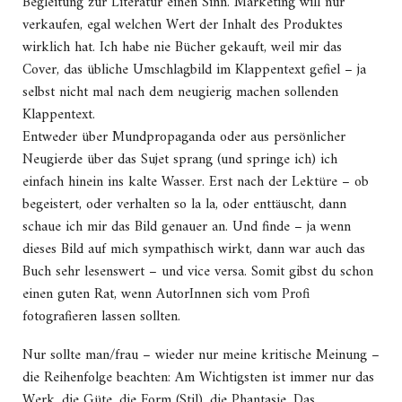
Begleitung zur Literatur einen Sinn. Marketing will nur
verkaufen, egal welchen Wert der Inhalt des Produktes
wirklich hat. Ich habe nie Bücher gekauft, weil mir das
Cover, das übliche Umschlagbild im Klappentext gefiel – ja
selbst nicht mal nach dem neugierig machen sollenden
Klappentext.
Entweder über Mundpropaganda oder aus persönlicher
Neugierde über das Sujet sprang (und springe ich) ich
einfach hinein ins kalte Wasser. Erst nach der Lektüre – ob
begeistert, oder verhalten so la la, oder enttäuscht, dann
schaue ich mir das Bild genauer an. Und finde – ja wenn
dieses Bild auf mich sympathisch wirkt, dann war auch das
Buch sehr lesenswert – und vice versa. Somit gibst du schon
einen guten Rat, wenn AutorInnen sich vom Profi
fotografieren lassen sollten.
Nur sollte man/frau – wieder nur meine kritische Meinung –
die Reihenfolge beachten: Am Wichtigsten ist immer nur das
Werk, die Güte, die Form (Stil), die Phantasie. Das