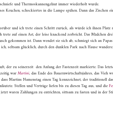
eschniefe und Thermoskannengeläut immer wiederholt wurde.
ses Keuchen, schockiertes in die Lampe spähen. Dann das Zischen ei
 vorüber und ich trete einen Schritt zurück, als würde ich ihnen Plat
h trete auf einen Ast, der leise knackend zerbricht. Das Mädchen dreh
usch gekommen ist. Dann wendet sie sich ab, schmiegt sich an Papa
ich, seltsam glücklich, durch den dunklen Park nach Hause wandere
t, der zu seinerzeit
den Anfang der Fastenzeit markierte. Das letzt
hzeitig war
Martini
, das Ende des Bauernwirtschaftsjahres, das Vieh 
, dass Martins Namenstag einen Tag kennzeichnet, der traditionell d
läutete. Stellen und Verträge liefen bis zu diesen Tag aus, und die
Fe
zt waren Zahlungen zu entrichten, sittsam zu fasten und in der Sti