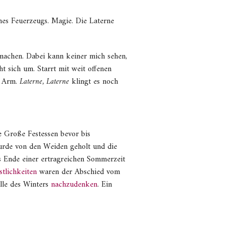
nes Feuerzeugs. Magie. Die Laterne
z machen. Dabei kann keiner mich sehen,
t sich um. Starrt mit weit offenen
s Arm.
Laterne, Laterne
klingt es noch
.
e Große Festessen bevor bis
wurde von den Weiden geholt und die
as Ende einer ertragreichen Sommerzeit
stlichkeiten
waren der Abschied vom
lle des Winters
nachzudenken
. Ein