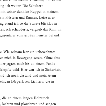
nis. Doch nichts. Vielleicht, war es nur
g ich weiter. Die Schultern
 mit seiner dunklen Kuppel in meinem
 Ein Flüstern und Raunen. Leise aber
 stand ich so da. Starrte blicklos in
en, ich schauderte, vergrub das Kinn im
t gegenüber vom großen Fenster befand,
de. Wie seltsam leer ein unbewohntes
der mich in Bewegung setzte. Ohne dass
hauer jagten mich bis zu einem Punkt
lopfte wild. Hier war ich in Sicherheit.
rend ich noch dastand und mein Atem
elnden körperlosen Lichtern, die in
d, die an einem langen Holzstock
er, lachten und plauderten und sangen