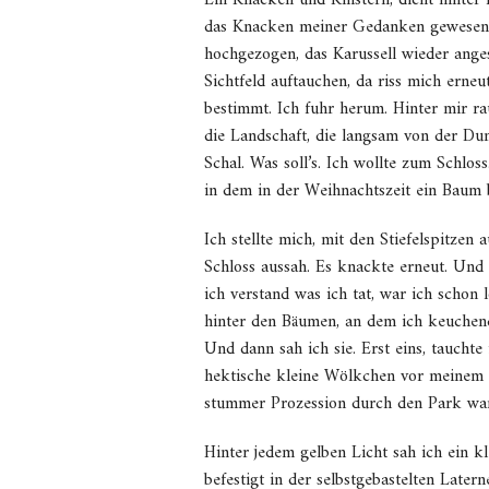
Ein Knacken und Knistern, dicht hinter 
das Knacken meiner Gedanken gewesen, d
hochgezogen, das Karussell wieder ang
Sichtfeld auftauchen, da riss mich erneu
bestimmt. Ich fuhr herum. Hinter mir ra
die Landschaft, die langsam von der Du
Schal. Was soll’s. Ich wollte zum Schl
in dem in der Weihnachtszeit ein Baum b
Ich stellte mich, mit den Stiefelspitze
Schloss aussah. Es knackte erneut. Und
ich verstand was ich tat, war ich schon
hinter den Bäumen, an dem ich keuchend 
Und dann sah ich sie. Erst eins, tauch
hektische kleine Wölkchen vor meinem Ge
stummer Prozession durch den Park wand
Hinter jedem gelben Licht sah ich ein k
befestigt in der selbstgebastelten Later