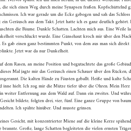
mir. Nervös spähte ich um mich herum, in die dichter werdende Finster
ie sich einen Weg durch meine Synapsen fraßen. Kopfschüttelnd gin
eschmissen. Ich war gerade um die Ecke gebogen und sah das Schloss
t ein Geräusch aus dem Takt. Jetzt hatte ich es ganz deutlich gehört.
uschten die Bäume. Dunkle Schatten. Lachten mich aus. Eine Weile lang
nkelheit verschluckt wurde. Eine Gänsehaut kroch mir über den Nack
oss. Es gab einen ganz bestimmten Punkt, von dem aus man sich direk
linkte. Jetzt war da nur Dunkelheit.
n auf dem Rasen, an meine Position und begutachtete das große Gebäu
 dieses Mal jagte mir das Geräusch einen Schauer über den Rücken, 
 losgerannt. Die kalten Hände zu Fäusten geballt. Heiße und kalte Sc
inne hielt. Ich zog mir die Mütze tiefer über die Ohren. Mein Herz k
te in weiter Entfernung aus dem Wald auf. Dann ein zweites. Und wäh
sicht bildete, folgten drei, vier, fünf. Eine ganze Gruppe von baum
elten. Ich spähte hinüber. Und musste grinsen.
leines Gesicht, mit konzentrierter Miene auf die kleine Kerze spähen
ne brannte. Große, lange Schatten begleiteten die vielen ernsten Träg