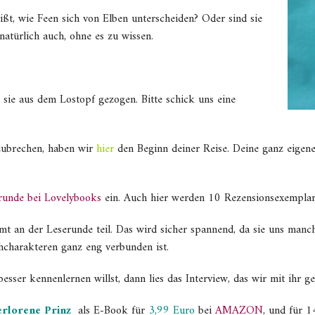
t, wie Feen sich von Elben unterscheiden? Oder sind sie
atürlich auch, ohne es zu wissen.
 sie aus dem Lostopf gezogen. Bitte schick uns eine
.
zubrechen, haben wir
hier
den Beginn deiner Reise. Deine ganz eige
runde bei Lovelybooks
ein. Auch hier werden 10 Rezensionsexemplar
mt an der Leserunde teil. Das wird sicher spannend, da sie uns manchm
hcharakteren ganz eng verbunden ist.
esser kennenlernen willst, dann lies das Interview, das wir mit ihr 
erlorene Prinz
als E-Book für
3,99 Euro
bei
AMAZON
, und für 