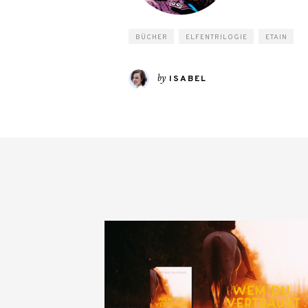
BÜCHER
ELFENTRILOGIE
ETAIN
by
ISABEL