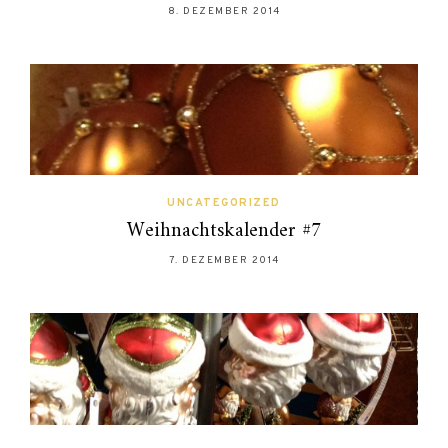
8. DEZEMBER 2014
UNCATEGORIZED
Weihnachtskalender #7
7. DEZEMBER 2014