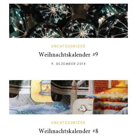
UNCATEGORIZED
Weihnachtskalender #9
9. DEZEMBER 2014
UNCATEGORIZED
Weihnachtskalender #8