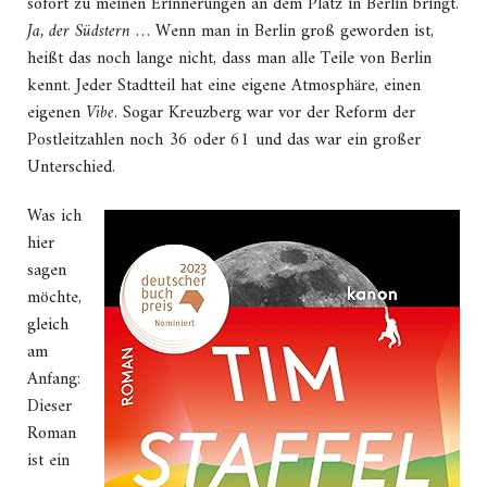
sofort zu meinen Erinnerungen an dem Platz in Berlin bringt.
Ja, der Südstern
… Wenn man in Berlin groß geworden ist,
heißt das noch lange nicht, dass man alle Teile von Berlin
kennt. Jeder Stadtteil hat eine eigene Atmosphäre, einen
eigenen
Vibe
. Sogar Kreuzberg war vor der Reform der
Postleitzahlen noch 36 oder 61 und das war ein großer
Unterschied.
Was ich
hier
sagen
möchte,
gleich
am
Anfang:
Dieser
Roman
ist ein