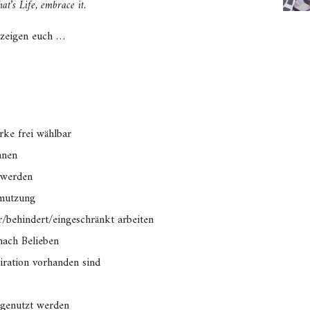
at’s Life, embrace it.
 zeigen euch …
ke frei wählbar
nnen
 werden
hmutzung
behindert/eingeschränkt arbeiten
nach Belieben
iration vorhanden sind
 genutzt werden