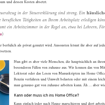
Raum und dessen Kosten absetzt.
euer­abzug in der Steuererklärung sind streng. Ein
häuslich
e beruflichen Tätig­keiten an Ihrem Arbeits­platz erledigen k
amt ein Arbeits­zimmer in der Regel an, etwa bei Lehrern, Förs
zu
)
 berfulich als privat genutzt wird. Ansonsten könnt ihr aber auf jede
bsetzen.
Nun gibt es aber viele Menschen, die hauptsächlich an ihre
besonderen Fällen von zuhause aus. Wir kennen das von Mita
Lektorat oder das Lesen von Manuskripten ins Home Offic
Benzin verfahren und Umwelt belasten oder mit einem leic
man genauso gut von zuhause arbeiten kann. Äh … aber wie
Kann oder muss ich ins Home Office?
Kann einfach jeder nach Hause marschieren und dort arbeit