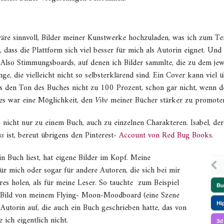
 wäre sinnvoll, Bilder meiner Kunstwerke hochzuladen, was ich zum Te
 dass die Plattform sich viel besser für mich als Autorin eignet. Und 
 Also Stimmungsboards, auf denen ich Bilder sammlte, die zu dem jew
ge, die vielleicht nicht so selbsterklärend sind. Ein Cover kann viel ü
 es den Ton des Buches nicht zu 100 Prozent, schon gar nicht, wenn d
ies war eine Möglichkeit, den
Vibe
meiner Bücher stärker zu promote
, nicht nur zu einem Buch, auch zu einzelnen Charakteren. Isabel, de
ss
ist, bereut übrigens den Pinterest-
Account von Red Bug Books
.
 Buch liest, hat eigene Bilder im Kopf. Meine
r mich oder sogar für andere Autoren, die sich bei mir
res holen, als für meine Leser. So tauchte zum Beispiel
s) Bild von meinem Flying- Moon-Moodboard (eine Szene
utorin auf, die auch ein Buch geschrieben hatte, das von
 ich eigentlich nicht.