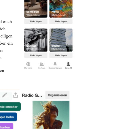
il auch
ich
eiligen
ber ein
er
n.
ren