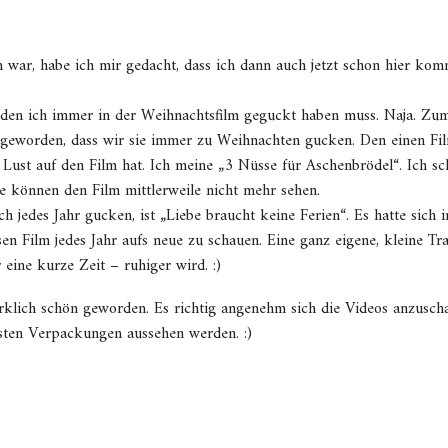
war, habe ich mir gedacht, dass ich dann auch jetzt schon hier kom
m, den ich immer in der Weihnachtsfilm geguckt haben muss. Naja. Zum
on geworden, dass wir sie immer zu Weihnachten gucken. Den einen Fil
Lust auf den Film hat. Ich meine „3 Nüsse für Aschenbrödel“. Ich sc
e können den Film mittlerweile nicht mehr sehen.
ch jedes Jahr gucken, ist „Liebe braucht keine Ferien“. Es hatte sich
sen Film jedes Jahr aufs neue zu schauen. Eine ganz eigene, kleine Tra
eine kurze Zeit – ruhiger wird. :)
irklich schön geworden. Es richtig angenehm sich die Videos anzuscha
hsten Verpackungen aussehen werden. :)