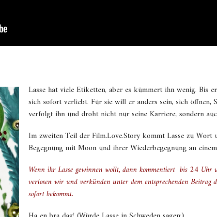
Lasse hat viele Etiketten, aber es kümmert ihn wenig. Bis e
sich sofort verliebt. Für sie will er anders sein, sich öffnen
verfolgt ihn und droht nicht nur seine Karriere, sondern au
Im zweiten Teil der Film.Love.Story kommt Lasse zu Wort un
Begegnung mit Moon und ihrer Wiederbegegnung an einem 
Wenn ihr Lasse gewinnen wollt, dann kommentiert bis 24 Uhr u
verlosen wir und verkünden unter dem entsprechenden Beitrag d
sofort bekommt.
Ha en bra dag! (Würde Lasse in Schweden sagen:)