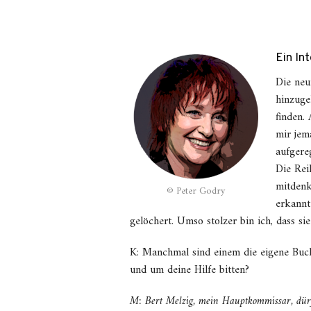
Ein In
Die neu
hinzuge
finden.
mir jem
aufgere
Die Rei
mitdenk
© Peter Godry
erkannte
gelöchert. Umso stolzer bin ich, dass si
K: Manchmal sind einem die eigene Buc
und um deine Hilfe bitten?
M: Bert Melzig, mein Hauptkommissar, dürft