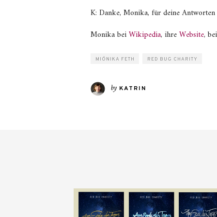
K: Danke, Monika, für deine Antworten 
Monika bei
Wikipedia
, ihre
Website
, be
MIÓNIKA FETH
RED BUG CHARITY
by
KATRIN