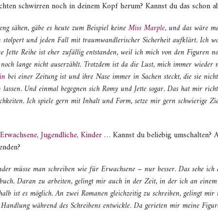
ichten schwirren noch in deinem Kopf herum? Kannst du das schon a
eng sähen, gäbe es heute zum Beispiel keine
Miss Marple
, und das wäre meh
stolpert und jeden Fall mit traumwandlerischer Sicherheit aufklärt. Ich wol
e Jette Reihe ist eher zufällig entstanden, weil ich mich von den Figuren 
 noch lange nicht auserzählt. Trotzdem ist da die Lust, mich immer wieder m
in
bei einer Zeitung ist und ihre Nase immer in Sachen steckt, die sie nicht
n lassen. Und einmal begegnen sich Romy und Jette sogar. Das hat mir ric
keiten. Ich spiele gern mit Inhalt und Form, setze mir gern schwierige Zie
Erwachsene
,
Jugendliche
,
Kinder
… Kannst du beliebig umschalten? 
enden?
inder müsse man schreiben wie für Erwachsene – nur besser. Das sehe ich a
erbuch. Daran zu arbeiten, gelingt mir auch in der Zeit, in der ich an ein
alb ist es möglich. An zwei Romanen gleichzeitig zu schreiben, gelingt mir 
die Handlung während des Schreibens entwickle. Da gerieten mir meine Fig