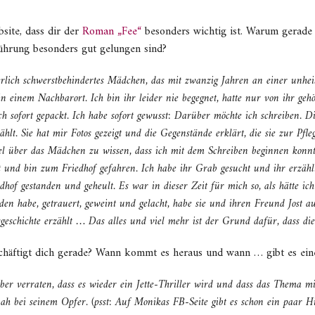
site, dass dir der
Roman „Fee“
besonders wichtig ist. Warum gerade
führung besonders gut gelungen sind?
perlich schwerstbehindertes Mädchen, das mit zwanzig Jahren an einer unheil
in einem Nachbarort. Ich bin ihr leider nie begegnet, hatte nur von ihr geh
ich sofort gepackt. Ich habe sofort gewusst: Darüber möchte ich schreiben.
hlt. Sie hat mir Fotos gezeigt und die Gegenstände erklärt, die sie zur Pf
 viel über das Mädchen zu wissen, dass ich mit dem Schreiben beginnen konn
 und bin zum Friedhof gefahren. Ich habe ihr Grab gesucht und ihr erzählt
of gestanden und geheult. Es war in dieser Zeit für mich so, als hätte ich 
nden habe, getrauert, geweint und gelacht, habe sie und ihren Freund Jost a
besgeschichte erzählt … Das alles und viel mehr ist der Grund dafür, dass die
häftigt dich gerade? Wann kommt es heraus und wann … gibt es eine
 aber verraten, dass es wieder ein Jette-Thriller wird und dass das Thema 
nah bei seinem Opfer. (psst: Auf Monikas FB-Seite gibt es schon ein paar Hi