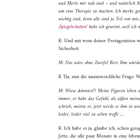
und Merle mir nah sind – und natürlich Min
um eine Therapie zu machen. Ich merke gera
wichtig sind, denn alle sind ja Teil von m
‚Spiegelschatten‘
habe ich geweint, weil ich 
K: Und mit wem deiner Protagonisten wü
Sicherheit.
M: Das wäre ohne Zweifel Bert. Ihm würde 
K Tja, nun die unausweichliche Frage:
M: Wieso ‚könntest‘? Meine Figuren leben a
immer, er habe das Gefühl, als säßen meine
schrieb, meinte er, jetzt werde es ihm in u
leider, leider viel zu selten treffe …
K: Ich habe es ja, glaube ich, schon gesa
Jette, die alle paar Monate in eine lebe