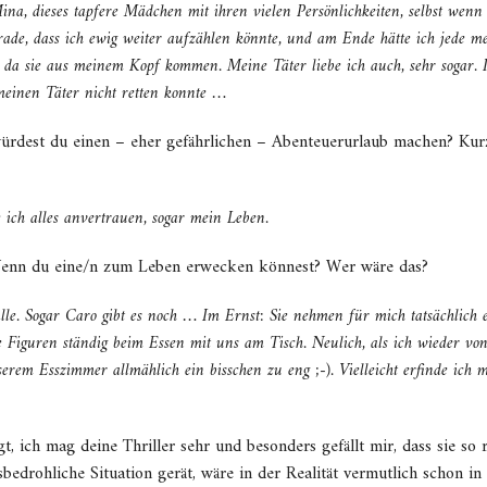
a, dieses tapfere Mädchen mit ihren vielen Persönlichkeiten, selbst wenn s
de, dass ich ewig weiter aufzählen könnte, und am Ende hätte ich jede me
ir, da sie aus meinem Kopf kommen. Meine Täter liebe ich auch, sehr sogar
meinen Täter nicht retten konnte …
rdest du einen – eher gefährlichen – Abenteuerurlaub machen? Kurz:
ich alles anvertrauen, sogar mein Leben.
 Wenn du eine/n zum Leben erwecken könnest? Wer wäre das?
lle. Sogar Caro gibt es noch … Im Ernst: Sie nehmen für mich tatsächlich
 Figuren ständig beim Essen mit uns am Tisch. Neulich, als ich wieder von 
nserem Esszimmer allmählich ein bisschen zu eng ;-). Vielleicht erfinde ic
gt, ich mag deine Thriller sehr und besonders gefällt mir, dass sie so 
nsbedrohliche Situation gerät, wäre in der Realität vermutlich schon 