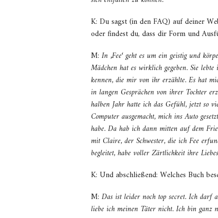
sich entfalten zu können.
K: Du sagst (in den FAQ) auf deiner Web
oder findest du, dass dir Form und Aus
M:
In ‚Fee‘ geht es um ein geistig und kör
Mädchen hat es wirklich gegeben. Sie lebte 
kennen, die mir von ihr erzählte. Es hat m
in langen Gesprächen von ihrer Tochter erzä
halben Jahr hatte ich das Gefühl, jetzt so
Computer ausgemacht, mich ins Auto gesetzt
habe. Da hab ich dann mitten auf dem Friedh
mit Claire, der Schwester, die ich Fee erfu
begleitet, habe voller Zärtlichkeit ihre Lie
K: Und abschließend: Welches Buch besc
M:
Das ist leider noch top secret. Ich darf
liebe ich meinen Täter nicht. Ich bin ganz 