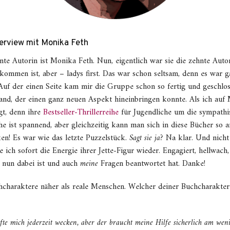
terview mit Monika Feth
nte Autorin ist Monika Feth. Nun, eigentlich war sie die zehnte Auto
kommen ist, aber – ladys first. Das war schon seltsam, denn es war gar
 Auf der einen Seite kam mir die Gruppe schon so fertig und geschloss
and, der einen ganz neuen Aspekt hineinbringen konnte. Als ich auf
gt, denn ihre
Bestseller-Thrillerreihe
für Jugendliche um die sympathis
he ist spannend, aber gleichzeitig kann man sich in diese Bücher so 
en! Es war wie das letzte Puzzelstück.
Sagt sie ja?
Na klar. Und nicht
 ich sofort die Energie ihrer Jette-Figur wieder. Engagiert, hellwach,
e nun dabei ist und auch
meine
Fragen beantwortet hat. Danke!
hcharaktere näher als reale Menschen. Welcher deiner Buchcharakte
e mich jederzeit wecken, aber der braucht meine Hilfe sicherlich am wenigs