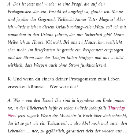
A: Das ist jetzt mal wieder so eine Frage, die auf den
Protagonisten-der-ein-Vorbild-ist angelegt ist, glaube ich. Meine
sind ja eher das Gegenteil.
Vielleicht Annas Vater Magnus? Aber
ich würde mich in diesem Urlaub totlangweilen.
Wozu soll ich mit
jemandem in den Urlaub fahren, der mir Sicherheit gibt? Dann
bleibe ich zu Hause. (Obwohl. Bei uns zu Hause, hm, vielleicht
eher nicht. Im Briefkasten ist gerade ein Wespennest eingezogen
und der Strom oder das Telefon fallen häufiger mal aus … blöd
wirklich, dass Wespen auch ohne Strom funktionieren)
K: Und wenn du eine/n deiner Protagonisten zum Leben
erwecken könnest – Wer wäre das?
A: Wie – von den Toten? Die sind ja irgendwie am Ende immer
tot, in der Bücherwelt heißt es schon (würde jedenfalls
Thursday
Next
jetzt sagen): Wenn die Michaelis ´n Buch über dich schreibt,
das ist so gut wie ein Todesurteil … also Abel noch mal unter den
Lebenden … nee, zu gefährlich, garantiert tickt der wieder aus …